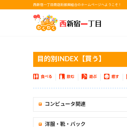
コ
ナ
西新宿一丁目商店街振興組合のホームページへようこそ！
ン
ビ
テ
ゲ
ン
ー
ツ
シ
へ
ョ
ス
ン
キ
に
目的別INDEX【買う】
ッ
移
プ
動
コンピュータ関連
洋服・靴・バック