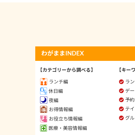
わがままINDEX
【カテゴリーから調べる】
【キー
ランチ編
ラン
デー
休日編
予約
夜編
テイ
お得情報編
グル
お役立ち情報編
医療・美容情報編