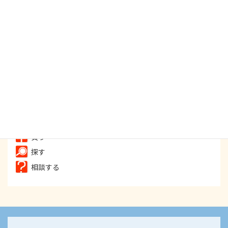
無料相談
目的別INDEX
食べる
飲む
遊ぶ
癒す
買う
探す
相談する