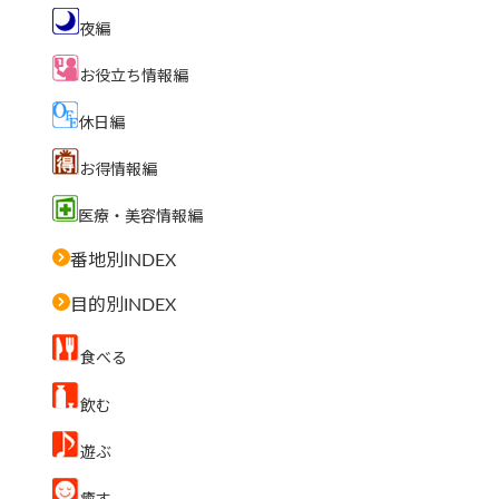
夜編
お役立ち情報編
休日編
お得情報編
医療・美容情報編
番地別INDEX
目的別INDEX
食べる
飲む
遊ぶ