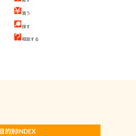
癒す
買う
探す
相談する
目的別INDEX