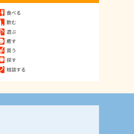
食べる
飲む
遊ぶ
癒す
買う
探す
相談する