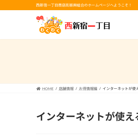
コ
ナ
西新宿一丁目商店街振興組合のホームページへようこそ！
ン
ビ
テ
ゲ
ン
ー
ツ
シ
へ
ョ
ス
ン
キ
に
ッ
移
プ
動
HOME
店舗情報
お得情報編
インターネットが使
インターネットが使え