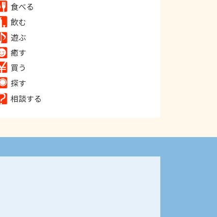
食べる
飲む
遊ぶ
癒す
買う
探す
相談する