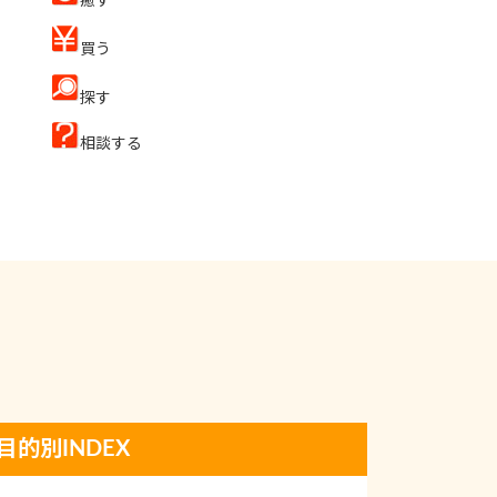
癒す
買う
探す
相談する
目的別INDEX