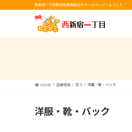
コ
ナ
西新宿一丁目商店街振興組合のホームページへようこそ！
ン
ビ
テ
ゲ
ン
ー
ツ
シ
へ
ョ
ス
ン
キ
に
ッ
移
プ
動
HOME
店舗情報
買う
洋服・靴・バック
洋服・靴・バック