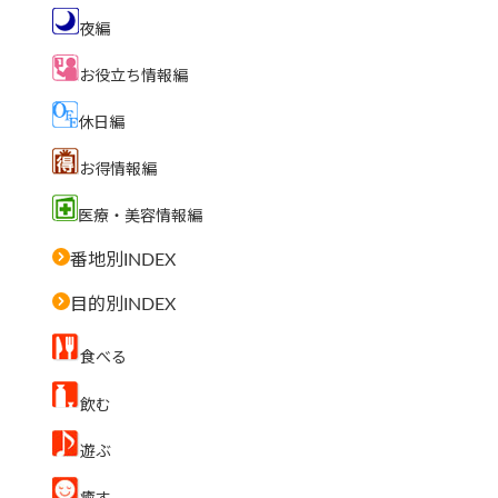
夜編
お役立ち情報編
休日編
お得情報編
医療・美容情報編
番地別INDEX
目的別INDEX
食べる
飲む
遊ぶ