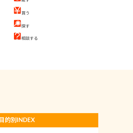
癒す
買う
探す
相談する
目的別INDEX