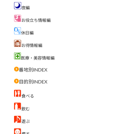
夜編
お役立ち情報編
休日編
お得情報編
医療・美容情報編
番地別INDEX
目的別INDEX
食べる
飲む
遊ぶ