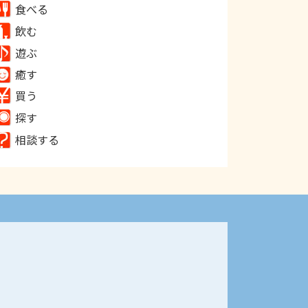
食べる
飲む
遊ぶ
癒す
買う
探す
相談する