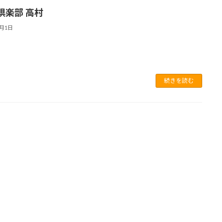
倶楽部 高村
7月1日
続きを読む