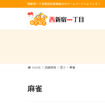
コ
ナ
西新宿一丁目商店街振興組合のホームページへようこそ！
ン
ビ
テ
ゲ
ン
ー
ツ
シ
へ
ョ
ス
ン
キ
に
ッ
移
プ
動
HOME
店舗情報
遊ぶ
麻雀
麻雀