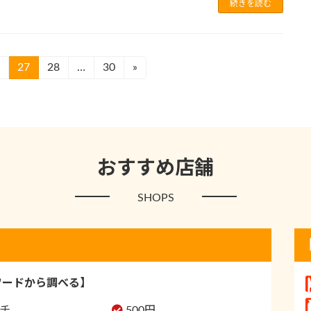
続きを読む
6
27
28
…
30
»
固
固
固
定
定
定
ペ
ペ
ペ
ー
ー
ー
ジ
ジ
ジ
おすすめ店舗
SHOPS
ワードから調べる】
チ
500円