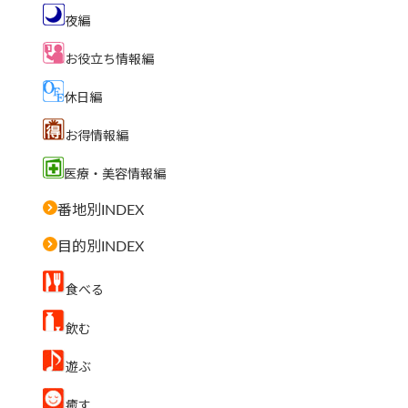
夜編
お役立ち情報編
休日編
お得情報編
医療・美容情報編
番地別INDEX
目的別INDEX
食べる
飲む
遊ぶ
癒す