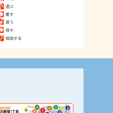
遊ぶ
癒す
買う
探す
相談する