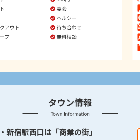
ト
宴会
ヘルシー
クアウト
待ち合わせ
ープ
無料相談
タウン情報
Town Information
・新宿駅西口は「商業の街」