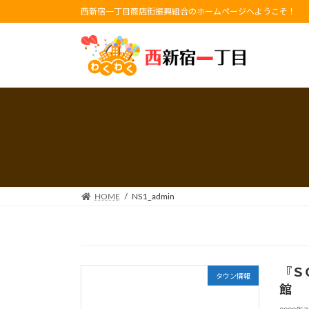
コ
ナ
西新宿一丁目商店街振興組合のホームページへようこそ！
ン
ビ
テ
ゲ
ン
ー
ツ
シ
へ
ョ
ス
ン
キ
に
ッ
移
プ
動
HOME
NS1_admin
『Ｓ
タウン情報
館