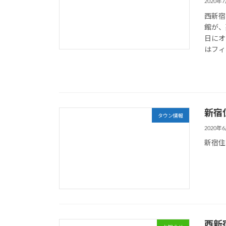
2020年
西新宿
館が、
日にオ
はフィ
新宿
タウン情報
2020年
新宿住
西新