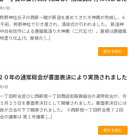
6月17日
熊野神社氏子の西新一睦が新造を進めてきた大神輿が完成し、6
日午前、熊野神社で引き渡され、清祓式が行われました。 新造神
中台祐信作による唐破風造り大神輿（二尺五寸）。屋根は唐破風
地塗り仕上げ。屋根の […]
続きを読む
２０年の通常総会が書面表決により実施されました
6月1日
一丁目町会並びに西新宿一丁目商店街振興組合の通常総会が、令
５月２５日を書面表決日として開催されました。書面表決日には
員が立会の下で開票されました。 ※西新宿一丁目町会第７２回
会の議案は 第１号議案 […]
続きを読む