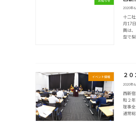
お知らせ
2020年
十二社
月17
輿は、
型で梨
２０
イベント情報
2020年
西新宿
和２年
理事全
通常総