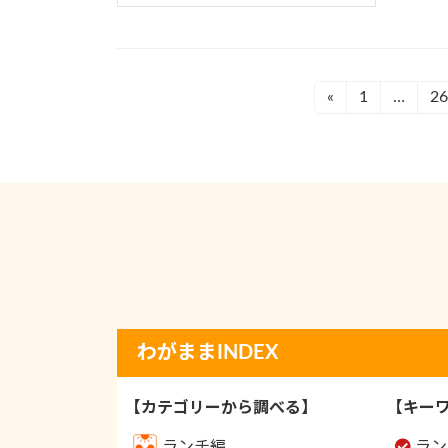
投
«
1
…
2
固
固
定
定
稿
ペ
ペ
の
ー
ー
ジ
ジ
ペ
ー
ジ
送
わがままINDEX
り
【カテゴリーから調べる】
【キー
ランチ編
ラン